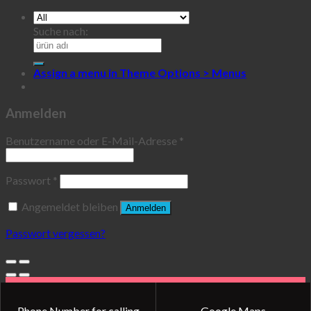
Suche nach:
Assign a menu in Theme Options > Menus
Anmelden
Benutzername oder E-Mail-Adresse
*
Passwort
*
Angemeldet bleiben
Anmelden
Passwort vergessen?
Phone Number for calling
Google Maps