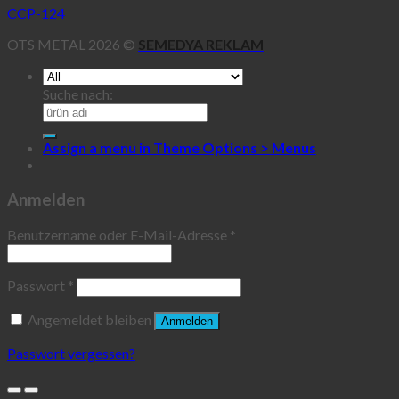
CCP-124
OTS METAL 2026 ©
SEMEDYA REKLAM
Suche nach:
Assign a menu in Theme Options > Menus
Anmelden
Benutzername oder E-Mail-Adresse
*
Passwort
*
Angemeldet bleiben
Anmelden
Passwort vergessen?