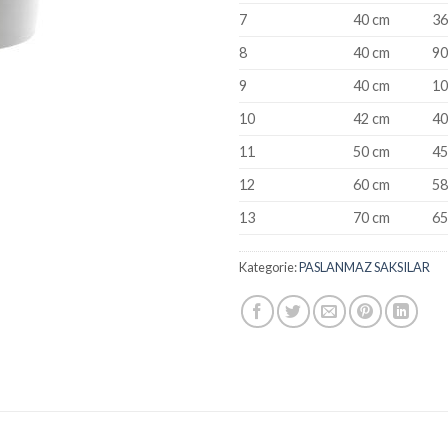
7
40 cm
36
8
40 cm
90
9
40 cm
10
10
42 cm
40
11
50 cm
45
12
60 cm
58
13
70 cm
65
Kategorie:
PASLANMAZ SAKSILAR