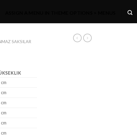
ASSIGN A MENU IN THEME OPTIONS > MENUS
NMAZ SAKSILAR
ÜKSEKLIK
 cm
 cm
 cm
 cm
 cm
 cm