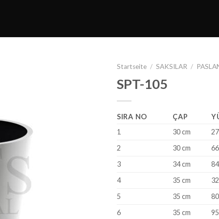
Startseite
/
SAKSILAR
/
PASLA
SPT-105
SIRA NO
ÇAP
Y
1
30 cm
27
2
30 cm
66
3
34 cm
84
4
35 cm
32
5
35 cm
80
6
35 cm
95