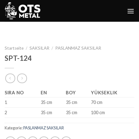
Skip
to
content
Startseite
/
SAKSILAR
/
PASLANMAZ SAKSILAR
SPT-124
SIRA NO
EN
BOY
YÜKSEKLIK
1
35 cm
35 cm
70 cm
2
35 cm
35 cm
100 cm
Kategorie:
PASLANMAZ SAKSILAR