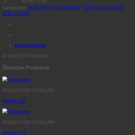
3
35 cm
75 cm
Kategorien:
AHŞAP ÇÖP KOVALARI
,
ÇÖP KOVALARI VE
KÜLLÜKLER
Beschreibung
AHŞAP ÇÖP KOVASI
Ähnliche Produkte
AHŞAP ÇÖP KOVALARI
WWB-106
AHŞAP ÇÖP KOVALARI
WWB-113