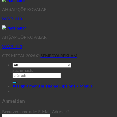
AHŞAP ÇÖP KOVALARI
WWB-118
AHŞAP ÇÖP KOVALARI
WWB-123
OTS METAL 2026 ©
SEMEDYA REKLAM
Suche nach:
Assign a menu in Theme Options > Menus
Anmelden
Benutzername oder E-Mail-Adresse
*