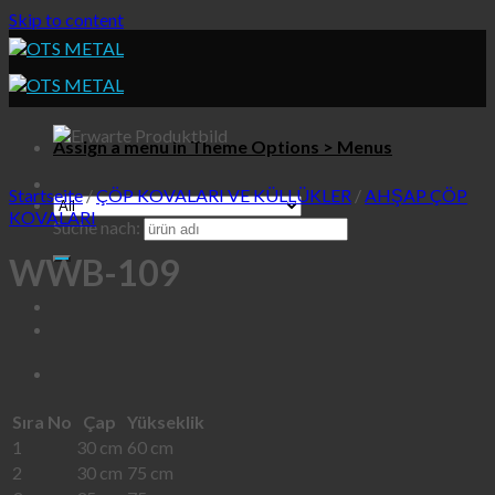
Skip to content
Assign a menu in Theme Options > Menus
Startseite
/
ÇÖP KOVALARI VE KÜLLÜKLER
/
AHŞAP ÇÖP
KOVALARI
Suche nach:
WWB-109
Sıra No
Çap
Yükseklik
1
30 cm
60 cm
2
30 cm
75 cm