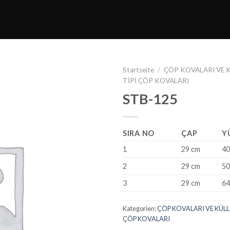
Startseite
/
ÇÖP KOVALARI VE 
TİPİ ÇÖP KOVALARI
STB-125
SIRA NO
ÇAP
Y
1
29 cm
40
2
29 cm
50
3
29 cm
64
Kategorien:
ÇÖP KOVALARI VE KÜL
ÇÖP KOVALARI