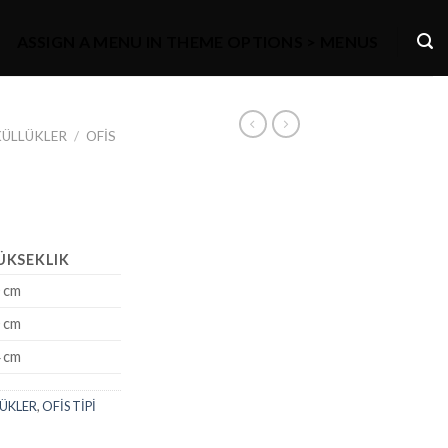
ASSIGN A MENU IN THEME OPTIONS > MENUS
KÜLLÜKLER
/
OFİS
ÜKSEKLIK
 cm
 cm
 cm
LÜKLER
,
OFİS TİPİ